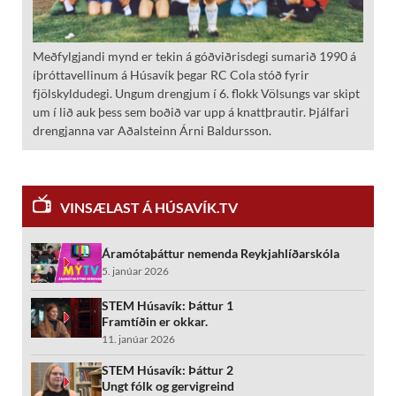
Meðfylgjandi mynd er tekin á góðviðrisdegi sumarið 1990 á
íþróttavellinum á Húsavík þegar RC Cola stóð fyrir
fjölskyldudegi. Ungum drengjum í 6. flokk Völsungs var skipt
um í lið auk þess sem boðið var upp á knattþrautir. Þjálfari
drengjanna var Aðalsteinn Árni Baldursson.
VINSÆLAST Á HÚSAVÍK.TV
Áramótaþáttur nemenda Reykjahlíðarskóla
5. janúar 2026
STEM Húsavík: Þáttur 1
Framtíðin er okkar.
11. janúar 2026
STEM Húsavík: Þáttur 2
Ungt fólk og gervigreind