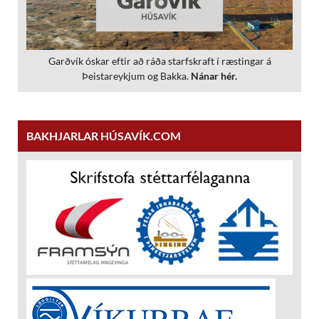
Garðvík óskar eftir að ráða starfskraft í ræstingar á
Þeistareykjum og Bakka.
Nánar hér.
BAKHJARLAR HÚSAVÍK.COM