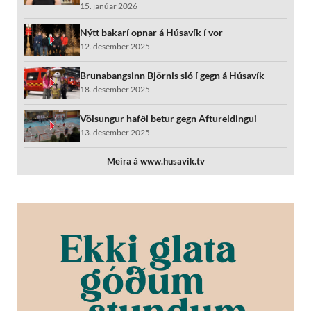
15. janúar 2026
Nýtt bakarí opnar á Húsavík í vor
12. desember 2025
Brunabangsinn Björnis sló í gegn á Húsavík
18. desember 2025
Völsungur hafði betur gegn Aftureldingui
13. desember 2025
Meira á www.husavik.tv