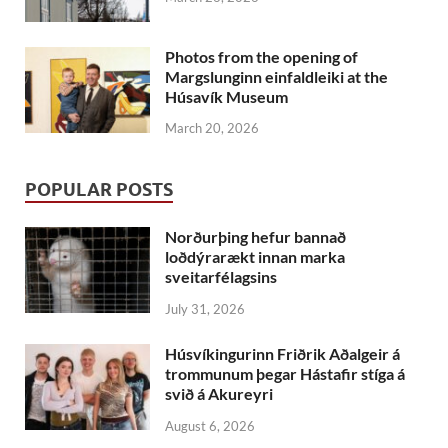
Photos from the opening of
Margslunginn einfaldleiki at the
Húsavík Museum
March 20, 2026
POPULAR POSTS
Norðurþing hefur bannað
loðdýrarækt innan marka
sveitarfélagsins
July 31, 2026
Húsvíkingurinn Friðrik Aðalgeir á
trommunum þegar Hástafir stíga á
svið á Akureyri
August 6, 2026