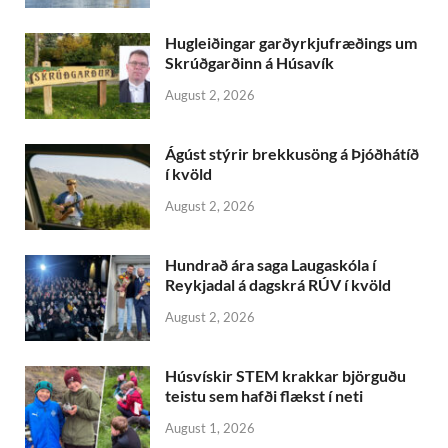
Hugleiðingar garðyrkjufræðings um
Skrúðgarðinn á Húsavík
August 2, 2026
Ágúst stýrir brekkusöng á Þjóðhátíð
í kvöld
August 2, 2026
Hundrað ára saga Laugaskóla í
Reykjadal á dagskrá RÚV í kvöld
August 2, 2026
Húsvískir STEM krakkar björguðu
teistu sem hafði flækst í neti
August 1, 2026