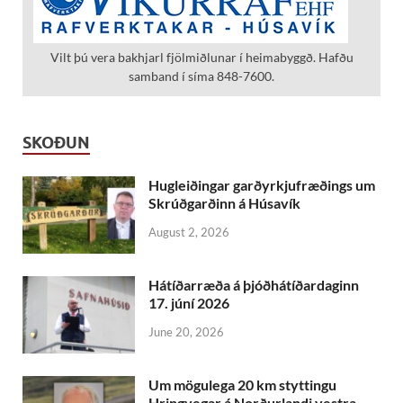
Vilt þú vera bakhjarl fjölmiðlunar í heimabyggð. Hafðu
samband í síma 848-7600.
SKOÐUN
Hugleiðingar garðyrkjufræðings um
Skrúðgarðinn á Húsavík
August 2, 2026
Hátíðarræða á þjóðhátíðardaginn
17. júní 2026
June 20, 2026
Um mögulega 20 km styttingu
Hringvegar á Norðurlandi vestra