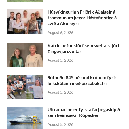
Húsvíkingurinn Friðrik Aðalgeir á
trommunum þegar Hástafir stíga á
svið á Akureyri
August 6, 2026
Katrín hefur störf sem sveitarstjóri
Þingeyjarsveitar
August 5, 2026
Söfnuðu 845 þúsund krónum fyrir
leikskólann með pizzabakstri
August 5, 2026
Ultramarine er fyrsta farþegaskipið
sem heimsækir Kópasker
August 5, 2026