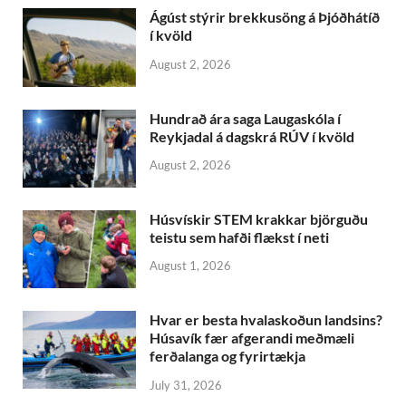
Ágúst stýrir brekkusöng á Þjóðhátíð
í kvöld
August 2, 2026
Hundrað ára saga Laugaskóla í
Reykjadal á dagskrá RÚV í kvöld
August 2, 2026
Húsvískir STEM krakkar björguðu
teistu sem hafði flækst í neti
August 1, 2026
Hvar er besta hvalaskoðun landsins?
Húsavík fær afgerandi meðmæli
ferðalanga og fyrirtækja
July 31, 2026