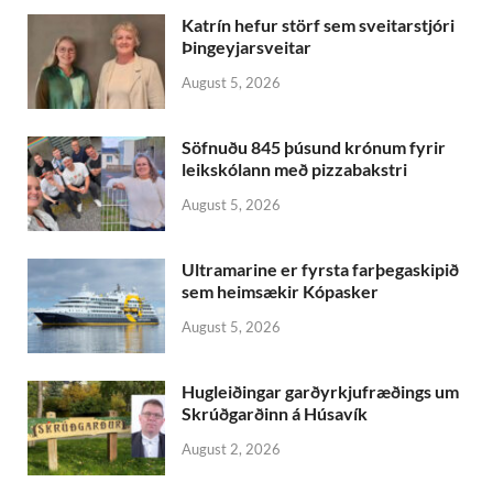
Katrín hefur störf sem sveitarstjóri
Þingeyjarsveitar
August 5, 2026
Söfnuðu 845 þúsund krónum fyrir
leikskólann með pizzabakstri
August 5, 2026
Ultramarine er fyrsta farþegaskipið
sem heimsækir Kópasker
August 5, 2026
Hugleiðingar garðyrkjufræðings um
Skrúðgarðinn á Húsavík
August 2, 2026