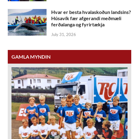
Hvar er besta hvalaskoðun landsins?
Húsavík fær afgerandi meðmæli
ferðalanga og fyrirtækja
July 31, 2026
GAMLA MYNDIN