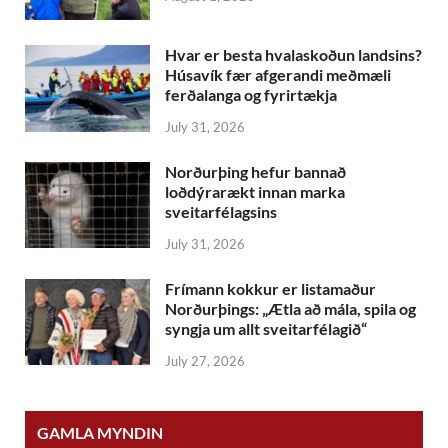
Hvar er besta hvalaskoðun landsins?
Húsavík fær afgerandi meðmæli
ferðalanga og fyrirtækja
July 31, 2026
Norðurþing hefur bannað
loðdýrarækt innan marka
sveitarfélagsins
July 31, 2026
Frímann kokkur er listamaður
Norðurþings: „Ætla að mála, spila og
syngja um allt sveitarfélagið“
July 27, 2026
GAMLA MYNDIN