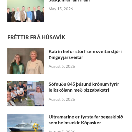
May 15, 2026
FRÉTTIR FRÁ HÚSAVÍK
Katrín hefur störf sem sveitarstjóri
Þingeyjarsveitar
August 5, 2026
Söfnuðu 845 þúsund krónum fyrir
leikskólann með pizzabakstri
August 5, 2026
Ultramarine er fyrsta farþegaskipið
sem heimsækir Kópasker
August 5, 2026