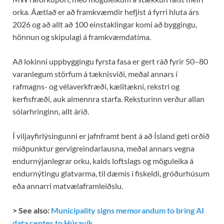
orka. Áætlað er að framkvæmdir hefjist á fyrri hluta árs
2026 og að allt að 100 einstaklingar komi að byggingu,
hönnun og skipulagi á framkvæmdatíma.
Að lokinni uppbyggingu fyrsta fasa er gert ráð fyrir 50–80
varanlegum störfum á tæknisviði, meðal annars í
rafmagns- og vélaverkfræði, kælitækni, rekstri og
kerfisfræði, auk almennra starfa. Reksturinn verður allan
sólarhringinn, allt árið.
Í viljayfirlýsingunni er jafnframt bent á að Ísland geti orðið
miðpunktur gervigreindarlausna, meðal annars vegna
endurnýjanlegrar orku, kalds loftslags og möguleika á
endurnýtingu glatvarma, til dæmis í fiskeldi, gróðurhúsum
eða annarri matvælaframleiðslu.
> See also:
Municipality signs memorandum to bring AI
data center to Húsavík