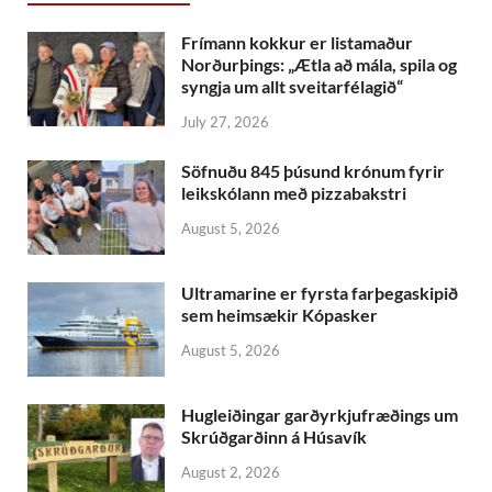
Frímann kokkur er listamaður
Norðurþings: „Ætla að mála, spila og
syngja um allt sveitarfélagið“
July 27, 2026
Söfnuðu 845 þúsund krónum fyrir
leikskólann með pizzabakstri
August 5, 2026
Ultramarine er fyrsta farþegaskipið
sem heimsækir Kópasker
August 5, 2026
Hugleiðingar garðyrkjufræðings um
Skrúðgarðinn á Húsavík
August 2, 2026