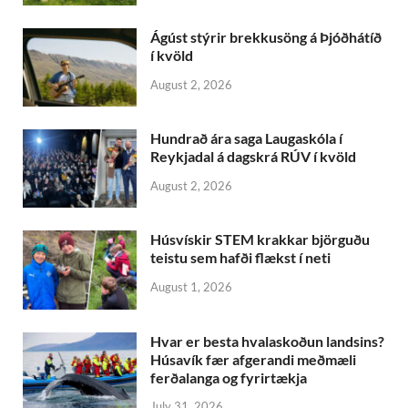
Ágúst stýrir brekkusöng á Þjóðhátíð
í kvöld
August 2, 2026
Hundrað ára saga Laugaskóla í
Reykjadal á dagskrá RÚV í kvöld
August 2, 2026
Húsvískir STEM krakkar björguðu
teistu sem hafði flækst í neti
August 1, 2026
Hvar er besta hvalaskoðun landsins?
Húsavík fær afgerandi meðmæli
ferðalanga og fyrirtækja
July 31, 2026