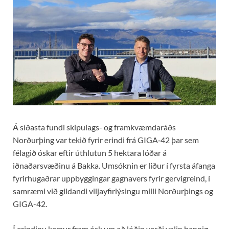
Á síðasta fundi skipulags- og framkvæmdaráðs
Norðurþing var tekið fyrir erindi frá GIGA‑42 þar sem
félagið óskar eftir úthlutun 5 hektara lóðar á
iðnaðarsvæðinu á Bakka. Umsóknin er liður í fyrsta áfanga
fyrirhugaðrar uppbyggingar gagnavers fyrir gervigreind, í
samræmi við gildandi viljayfirlýsingu milli Norðurþings og
GIGA-42.
Í erindinu kemur fram ósk um að lóðin verði valin þannig