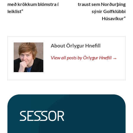
með krökkum blómstra í
traust sem Norðurþing
leiklist“
sýnir Golfklúbbi
Húsavíkur“
About Örlygur Hnefill
View all posts by Örlygur Hnefill →