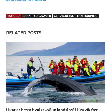
TAGGED
BAKKI
GAGNAVER
GERVIGREIND
NORÐURÞING
RELATED POSTS
Hvar er besta hvalaskoðun landsins? Húsavík fær