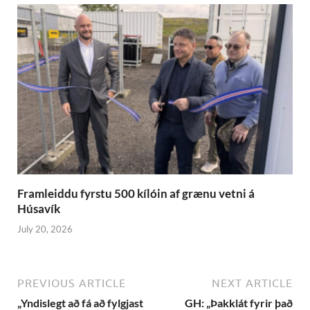
Framleiddu fyrstu 500 kílóin af grænu vetni á
Húsavík
July 20, 2026
PREVIOUS ARTICLE
NEXT ARTICLE
„Yndislegt að fá að fylgjast
GH: „Þakklát fyrir það