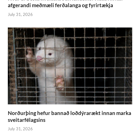
afgerandi meðmæli ferðalanga og fyrirtækja
July 31, 2026
Norðurþing hefur bannað loðdýrarækt innan marka
sveitarfélagsins
July 31, 2026