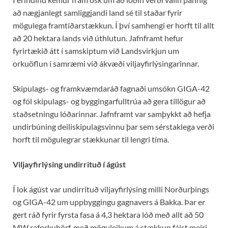
að nægjanlegt samliggjandi land sé til staðar fyrir
mögulega framtíðarstækkun. Í því samhengi er horft til allt
að 20 hektara lands við úthlutun. Jafnframt hefur
fyrirtækið átt í samskiptum við Landsvirkjun um
orkuöflun í samræmi við ákvæði viljayfirlýsingarinnar.
Skipulags- og framkvæmdaráð fagnaði umsókn GIGA-42
og fól skipulags- og byggingarfulltrúa að gera tillögur að
staðsetningu lóðarinnar. Jafnframt var samþykkt að hefja
undirbúning deiliskipulagsvinnu þar sem sérstaklega verði
horft til mögulegrar stækkunar til lengri tíma.
Viljayfirlýsing undirrituð í ágúst
Í lok ágúst var undirrituð viljayfirlýsing milli Norðurþings
og GIGA-42 um uppbyggingu gagnavers á Bakka. Þar er
gert ráð fyrir fyrsta fasa á 4,3 hektara lóð með allt að 50
MW raforkuþörf, með möguleikum á stækkun fáist meiri