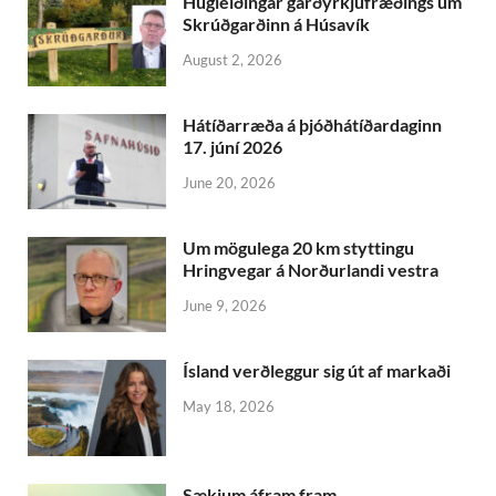
Hugleiðingar garðyrkjufræðings um
Skrúðgarðinn á Húsavík
August 2, 2026
Hátíðarræða á þjóðhátíðardaginn
17. júní 2026
June 20, 2026
Um mögulega 20 km styttingu
Hringvegar á Norðurlandi vestra
June 9, 2026
Ís­land verð­leggur sig út af markaði
May 18, 2026
Sækjum áfram fram