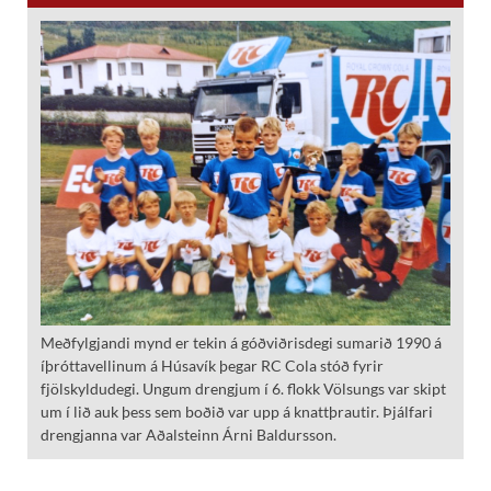
Meðfylgjandi mynd er tekin á góðviðrisdegi sumarið 1990 á
íþróttavellinum á Húsavík þegar RC Cola stóð fyrir
fjölskyldudegi. Ungum drengjum í 6. flokk Völsungs var skipt
um í lið auk þess sem boðið var upp á knattþrautir. Þjálfari
drengjanna var Aðalsteinn Árni Baldursson.