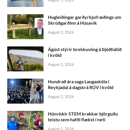
Hugleiðingar garðyrkjufræðings um
Skrúðgarðinn á Húsavík
August 2, 2026
Ágúst stýrir brekkusöng á Þjóðhátíð
í kvöld
August 2, 2026
Hundrað ára saga Laugaskóla í
Reykjadal á dagskrá RÚV í kvöld
August 2, 2026
Húsvískir STEM krakkar björguðu
teistu sem hafði flækst í neti
August 1, 2026