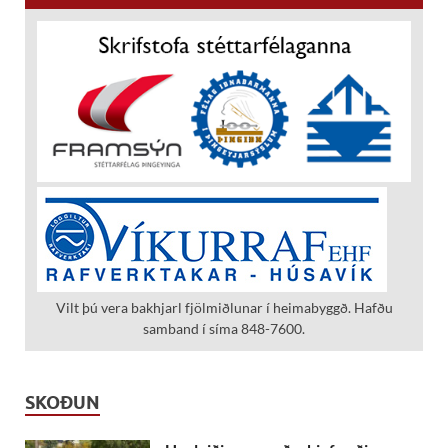
Vilt þú vera bakhjarl fjölmiðlunar í heimabyggð. Hafðu
samband í síma 848-7600.
SKOÐUN