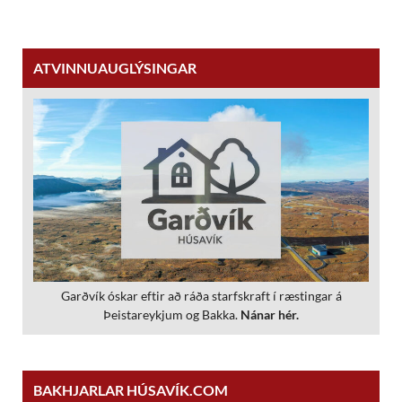
ATVINNUAUGLÝSINGAR
Garðvík óskar eftir að ráða starfskraft í ræstingar á
Þeistareykjum og Bakka.
Nánar hér.
BAKHJARLAR HÚSAVÍK.COM