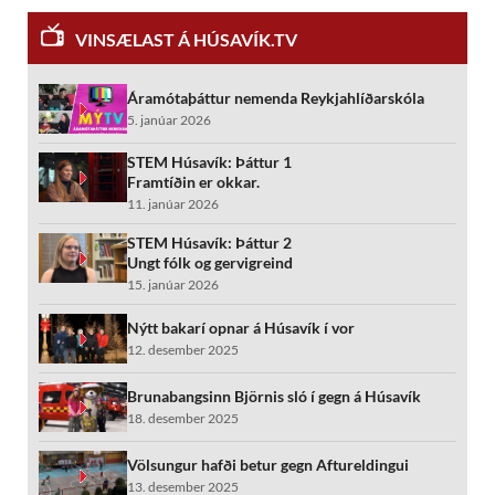
VINSÆLAST Á HÚSAVÍK.TV
Áramótaþáttur nemenda Reykjahlíðarskóla
5. janúar 2026
STEM Húsavík: Þáttur 1
Framtíðin er okkar.
11. janúar 2026
STEM Húsavík: Þáttur 2
Ungt fólk og gervigreind
15. janúar 2026
Nýtt bakarí opnar á Húsavík í vor
12. desember 2025
Brunabangsinn Björnis sló í gegn á Húsavík
18. desember 2025
Völsungur hafði betur gegn Aftureldingui
13. desember 2025