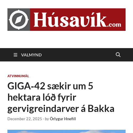
Húsavík.com
VALMYND
ATVINNUMÁL
GIGA‑42 sækir um 5
hektara lóð fyrir
gervigreindarver á Bakka
December 22, 2025
-
by
Örlygur Hnefill