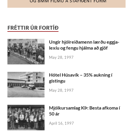
FRÉTTIR ÚR FORTÍÐ
Ungir hjólreiðamenn lærðu eggja-
lexíu og fengu hjálma að gjöf
May 28, 1997
Hótel Húsavík – 35% aukning í
gistingu
May 28, 1997
Mjólkursamlag KÞ: Besta afkoma í
50 ár
April 16, 1997