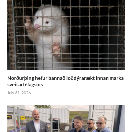
Norðurþing hefur bannað loðdýrarækt innan marka
sveitarfélagsins
July 31, 2026