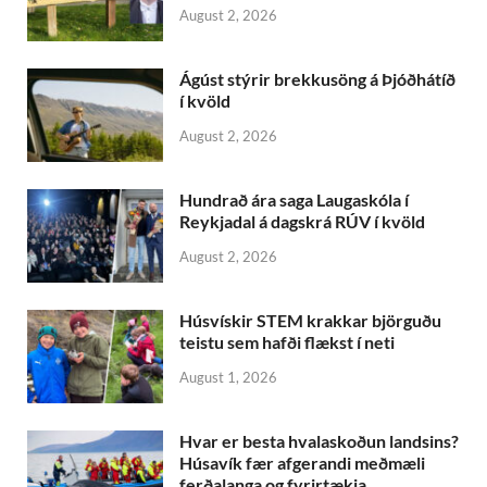
August 2, 2026
Ágúst stýrir brekkusöng á Þjóðhátíð
í kvöld
August 2, 2026
Hundrað ára saga Laugaskóla í
Reykjadal á dagskrá RÚV í kvöld
August 2, 2026
Húsvískir STEM krakkar björguðu
teistu sem hafði flækst í neti
August 1, 2026
Hvar er besta hvalaskoðun landsins?
Húsavík fær afgerandi meðmæli
ferðalanga og fyrirtækja