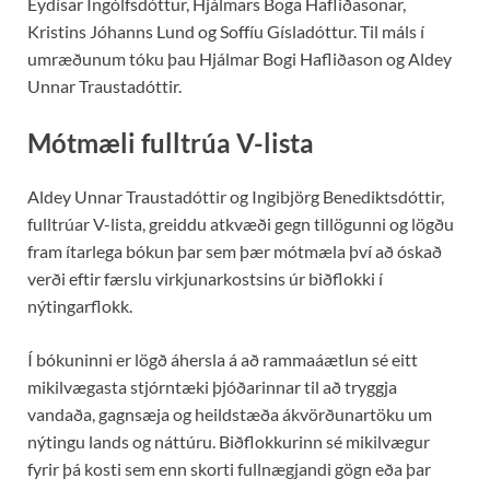
Eydísar Ingólfsdóttur, Hjálmars Boga Hafliðasonar,
Kristins Jóhanns Lund og Soffíu Gísladóttur. Til máls í
umræðunum tóku þau Hjálmar Bogi Hafliðason og Aldey
Unnar Traustadóttir.
Mótmæli fulltrúa V-lista
Aldey Unnar Traustadóttir og Ingibjörg Benediktsdóttir,
fulltrúar V-lista, greiddu atkvæði gegn tillögunni og lögðu
fram ítarlega bókun þar sem þær mótmæla því að óskað
verði eftir færslu virkjunarkostsins úr biðflokki í
nýtingarflokk.
Í bókuninni er lögð áhersla á að rammaáætlun sé eitt
mikilvægasta stjórntæki þjóðarinnar til að tryggja
vandaða, gagnsæja og heildstæða ákvörðunartöku um
nýtingu lands og náttúru. Biðflokkurinn sé mikilvægur
fyrir þá kosti sem enn skorti fullnægjandi gögn eða þar