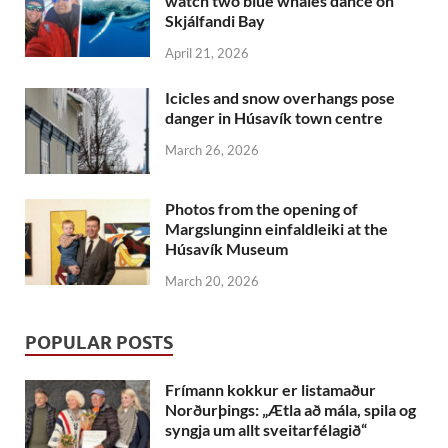
watch two blue whales dance on
Skjálfandi Bay
April 21, 2026
Icicles and snow overhangs pose
danger in Húsavík town centre
March 26, 2026
Photos from the opening of
Margslunginn einfaldleiki at the
Húsavík Museum
March 20, 2026
POPULAR POSTS
Frímann kokkur er listamaður
Norðurþings: „Ætla að mála, spila og
syngja um allt sveitarfélagið“