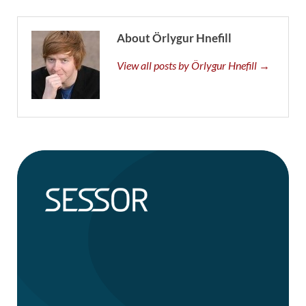
About Örlygur Hnefill
View all posts by Örlygur Hnefill →