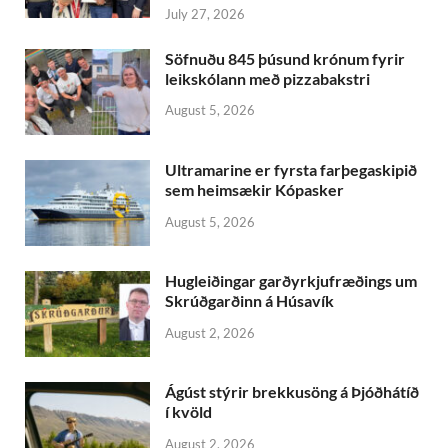
July 27, 2026
Söfnuðu 845 þúsund krónum fyrir
leikskólann með pizzabakstri
August 5, 2026
Ultramarine er fyrsta farþegaskipið
sem heimsækir Kópasker
August 5, 2026
Hugleiðingar garðyrkjufræðings um
Skrúðgarðinn á Húsavík
August 2, 2026
Ágúst stýrir brekkusöng á Þjóðhátíð
í kvöld
August 2, 2026