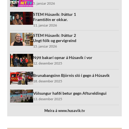
5. janúar 2026
STEM Húsavík: Þáttur 1
Framtíðin er okkar.
11. janúar 2026
STEM Húsavík: Þáttur 2
Ungt fólk og gervigreind
15. janúar 2026
Nýtt bakarí opnar á Húsavík í vor
12. desember 2025
Brunabangsinn Björnis sló í gegn á Húsavík
18. desember 2025
Völsungur hafði betur gegn Aftureldingui
13. desember 2025
Meira á www.husavik.tv