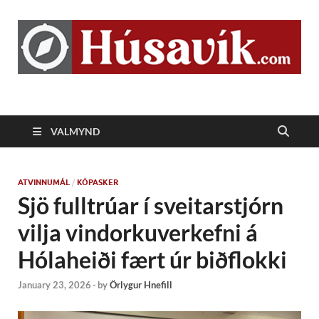
Húsavík.com
VALMYND
ATVINNUMÁL
/
KÓPASKER
Sjö fulltrúar í sveitarstjórn
vilja vindorkuverkefni á
Hólaheiði fært úr biðflokki
January 23, 2026
-
by
Örlygur Hnefill