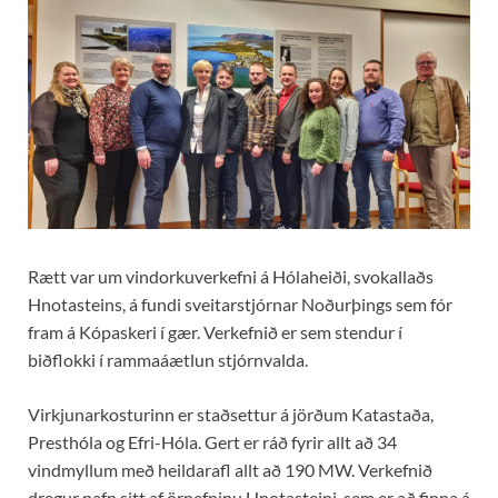
Rætt var um vindorkuverkefni á Hólaheiði, svokallaðs
Hnotasteins, á fundi sveitarstjórnar Noðurþings sem fór
fram á Kópaskeri í gær. Verkefnið er sem stendur í
biðflokki í rammaáætlun stjórnvalda.
Virkjunarkosturinn er staðsettur á jörðum Katastaða,
Presthóla og Efri-Hóla. Gert er ráð fyrir allt að 34
vindmyllum með heildarafl allt að 190 MW. Verkefnið
dregur nafn sitt af örnefninu Hnotasteini, sem er að finna á