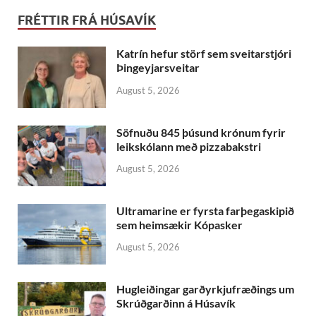
FRÉTTIR FRÁ HÚSAVÍK
Katrín hefur störf sem sveitarstjóri
Þingeyjarsveitar
August 5, 2026
Söfnuðu 845 þúsund krónum fyrir
leikskólann með pizzabakstri
August 5, 2026
Ultramarine er fyrsta farþegaskipið
sem heimsækir Kópasker
August 5, 2026
Hugleiðingar garðyrkjufræðings um
Skrúðgarðinn á Húsavík