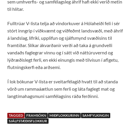
sem umhverfis- og samfélagsleg áhrif hafi ekki verið metin
til hlítar.
Fulltrúar V-lista telja að vindorkuver á Hólaheiði feli í sér
stórt inngrip í viðkvæmt og víðfeðmt landsvæði, með áhrif
á landslag, lífríki, upplifun og sjálfsmynd svæðisins til
framtíðar. Slíkar ákvarðanir verði að taka á grundvelli
vandaðs faglegrar vinnu og í sátt við náttúruvernd og
lýðræðislegt ferli, en ekki einungis með tilvísun í aflgetu,
flutningskerfi eða arðsemi.
Í lok bókunar V-lista er sveitarfélagið hvatt til að standa
vörð um rammaáætlun sem ferli og láta faglegt mat og
langtímahagsmuni samfélagsins ráða ferðinni.
TAGGED
FRAMSÓKN
MIÐFLOKKURINN
SAMFYLKINGIN
SJÁLFSTÆÐISFLOKKUR