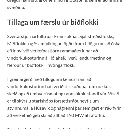
svæðinu.
Tillaga um færslu úr biðflokki
Sveitarstjórnarfulltrúar Framsóknar, Sjálfstæðisflokks,
Miðflokks og Ssamfylkingar lögðu fram tillögu um að óska
eftir því við verkefnastjórn rammaáætlunar að
vindorkukosturinn á Hólaheiði verði endurmetinn og
færður úr biðflokki í nýtingarflokk.
Í greinargerð með tillögunni kemur fram að
vindorkukosturinn hafi verið til skoðunar um nokkurt
skeið og að umhverfismat og rannsóknir standi yfir. Vísað
er til skýrslu starfshóps forsætisráðuneytis um
atvinnumál á Húsavík og nágrenni þar sem gert er ráð fyrir
að verkefnið geti skilað allt að 190 MW af raforku.