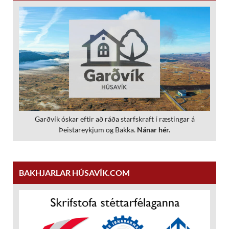
Garðvík óskar eftir að ráða starfskraft í ræstingar á
Þeistareykjum og Bakka.
Nánar hér.
BAKHJARLAR HÚSAVÍK.COM