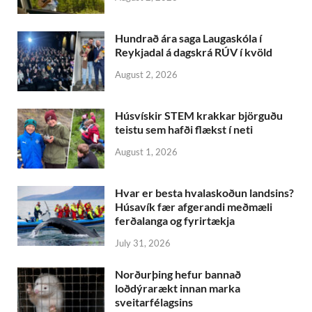
Hundrað ára saga Laugaskóla í
Reykjadal á dagskrá RÚV í kvöld
August 2, 2026
Húsvískir STEM krakkar björguðu
teistu sem hafði flækst í neti
August 1, 2026
Hvar er besta hvalaskoðun landsins?
Húsavík fær afgerandi meðmæli
ferðalanga og fyrirtækja
July 31, 2026
Norðurþing hefur bannað
loðdýrarækt innan marka
sveitarfélagsins