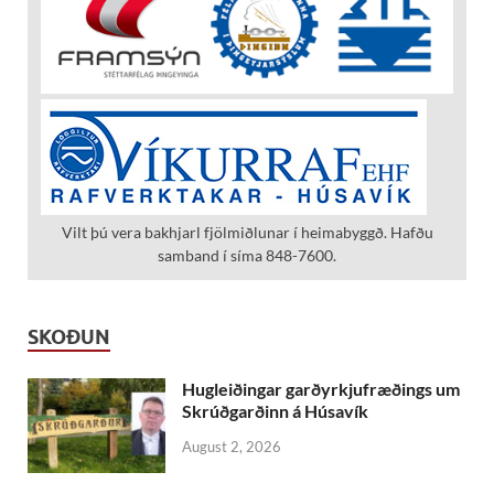
Vilt þú vera bakhjarl fjölmiðlunar í heimabyggð. Hafðu
samband í síma 848-7600.
SKOÐUN
Hugleiðingar garðyrkjufræðings um
Skrúðgarðinn á Húsavík
August 2, 2026