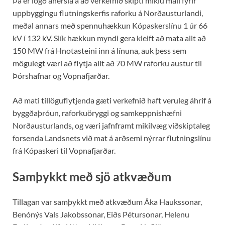
Þá er lögð áhersla á að verkefnið skipti miklu máli fyrir
uppbyggingu flutningskerfis raforku á Norðausturlandi,
meðal annars með spennuhækkun Kópaskerslínu 1 úr 66
kV í 132 kV. Slík hækkun myndi gera kleift að mata allt að
150 MW frá Hnotasteini inn á línuna, auk þess sem
mögulegt væri að flytja allt að 70 MW raforku austur til
Þórshafnar og Vopnafjarðar.
Að mati tillöguflytjenda gæti verkefnið haft veruleg áhrif á
byggðaþróun, raforkuöryggi og samkeppnishæfni
Norðausturlands, og væri jafnframt mikilvæg viðskiptaleg
forsenda Landsnets við mat á arðsemi nýrrar flutningslínu
frá Kópaskeri til Vopnafjarðar.
Samþykkt með sjö atkvæðum
Tillagan var samþykkt með atkvæðum Áka Haukssonar,
Benónýs Vals Jakobssonar, Eiðs Pétursonar, Helenu