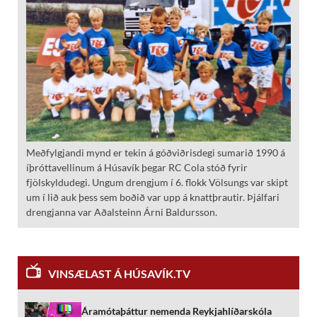
Meðfylgjandi mynd er tekin á góðviðrisdegi sumarið 1990 á
íþróttavellinum á Húsavík þegar RC Cola stóð fyrir
fjölskyldudegi. Ungum drengjum í 6. flokk Völsungs var skipt
um í lið auk þess sem boðið var upp á knattþrautir. Þjálfari
drengjanna var Aðalsteinn Árni Baldursson.
VINSÆLAST Á HÚSAVÍK.TV
Áramótaþáttur nemenda Reykjahlíðarskóla