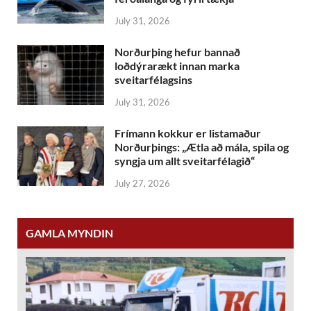
July 31, 2026
Norðurþing hefur bannað
loðdýrarækt innan marka
sveitarfélagsins
July 31, 2026
Frímann kokkur er listamaður
Norðurþings: „Ætla að mála, spila og
syngja um allt sveitarfélagið“
July 27, 2026
GAMLA MYNDIN