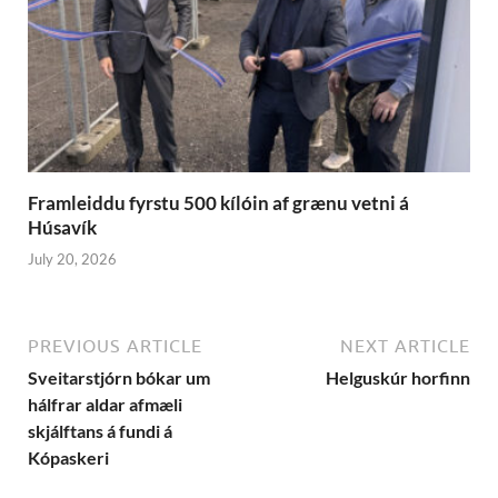
Framleiddu fyrstu 500 kílóin af grænu vetni á
Húsavík
July 20, 2026
PREVIOUS ARTICLE
NEXT ARTICLE
Sveitarstjórn bókar um
Helguskúr horfinn
hálfrar aldar afmæli
skjálftans á fundi á
Kópaskeri