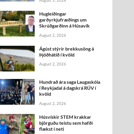
August 5, 2026
Hugleiðingar
garðyrkjufræðings um
Skrúðgarðinn á Húsavík
August 2, 2026
Ágúst stýrir brekkusöng á
Þjóðhátíð í kvöld
August 2, 2026
Hundrað ára saga Laugaskóla
í Reykjadal á dagskrá RÚV í
kvöld
August 2, 2026
Húsvískir STEM krakkar
björguðu teistu sem hafði
flækst í neti