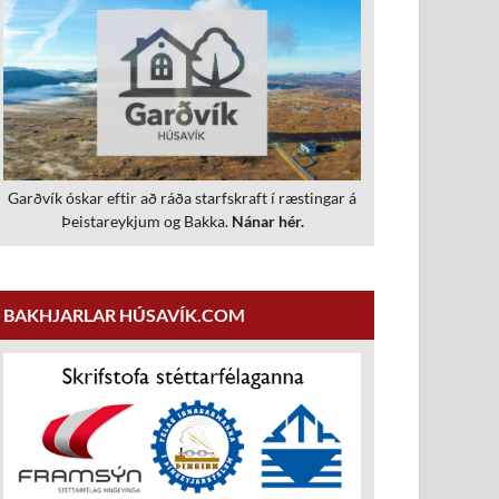
Garðvík óskar eftir að ráða starfskraft í ræstingar á
Þeistareykjum og Bakka.
Nánar hér.
BAKHJARLAR HÚSAVÍK.COM