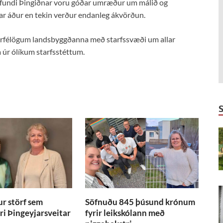
fundi Þingiðnar voru góðar umræður um málið og
ar áður en tekin verður endanleg ákvörðun.
éttarfélögum landsbyggðanna með starfssvæði um allar
 úr ólíkum starfsstéttum.
ur störf sem
Söfnuðu 845 þúsund krónum
ri Þingeyjarsveitar
fyrir leikskólann með