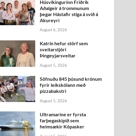
Húsvíkingurinn Friðrik
Aðalgeir á trommunum
þegar Hástafir stíga á svið á
Akureyri
August 6, 2026
Katrín hefur störf sem
sveitarstjóri
Þingeyjarsveitar
August 5, 2026
Söfnuðu 845 þúsund krónum
fyrir leikskólann með
pizzabakstri
August 5, 2026
Ultramarine er fyrsta
farþegaskipið sem
heimsækir Kópasker