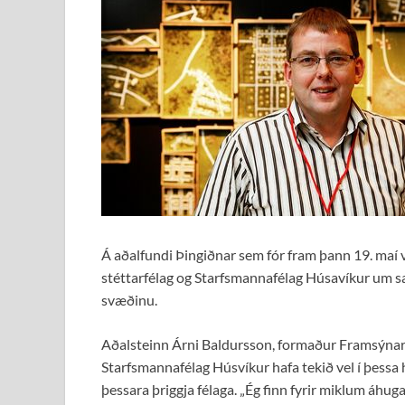
Á aðalfundi Þingiðnar sem fór fram þann 19. ma
stéttarfélag og Starfsmannafélag Húsavíkur um sam
svæðinu.
Aðalsteinn Árni Baldursson, formaður Framsýnar,
Starfsmannafélag Húsvíkur hafa tekið vel í þes
þessara þriggja félaga. „Ég finn fyrir miklum áhu