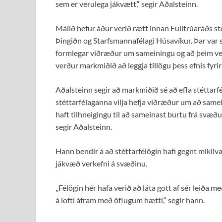
sem er verulega jákvætt,“ segir Aðalsteinn.
Málið hefur áður verið rætt innan Fulltrúaráðs st
Þingiðn og Starfsmannafélagi Húsavíkur. Þar var sa
formlegar viðræður um sameiningu og að þeim verði 
verður markmiðið að leggja tillögu þess efnis fyri
Aðalsteinn segir að markmiðið sé að efla stéttarfé
stéttarfélaganna vilja hefja viðræður um að sameina
haft tilhneigingu til að sameinast burtu frá svæðu
segir Aðalsteinn.
Hann bendir á að stéttarfélögin hafi gegnt mikilv
jákvæð verkefni á svæðinu.
„Félögin hér hafa verið að láta gott af sér leiða 
á lofti áfram með öflugum hætti,“ segir hann.