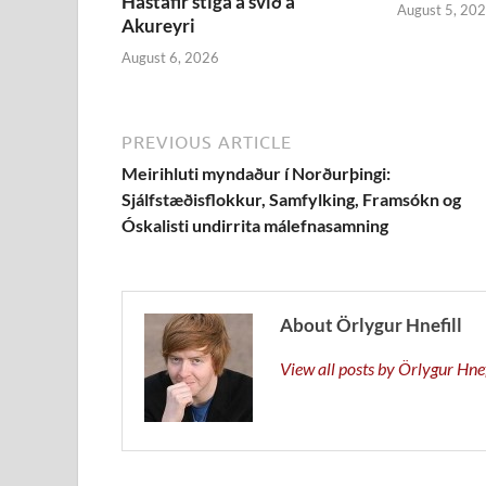
Hástafir stíga á svið á
August 5, 20
Akureyri
August 6, 2026
PREVIOUS ARTICLE
Meirihluti myndaður í Norðurþingi:
Sjálfstæðisflokkur, Samfylking, Framsókn og
Óskalisti undirrita málefnasamning
About Örlygur Hnefill
View all posts by Örlygur Hne