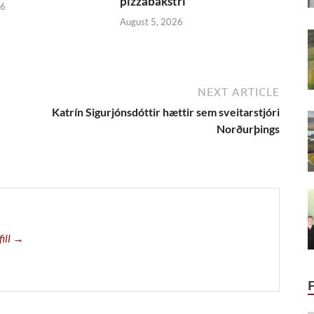
pizzabakstri
26
August 5, 2026
NEXT ARTICLE
Katrín Sigurjónsdóttir hættir sem sveitarstjóri
Norðurþings
fill →