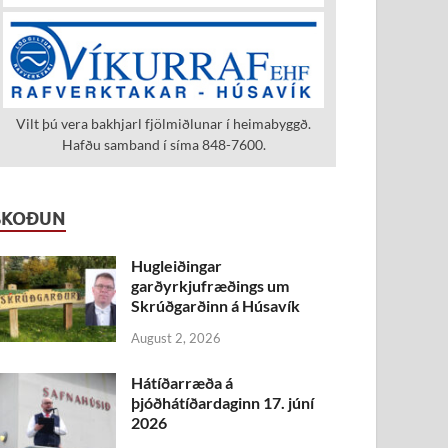
Vilt þú vera bakhjarl fjölmiðlunar í heimabyggð.
Hafðu samband í síma 848-7600.
SKOÐUN
Hugleiðingar
garðyrkjufræðings um
Skrúðgarðinn á Húsavík
August 2, 2026
Hátíðarræða á
þjóðhátíðardaginn 17. júní
2026