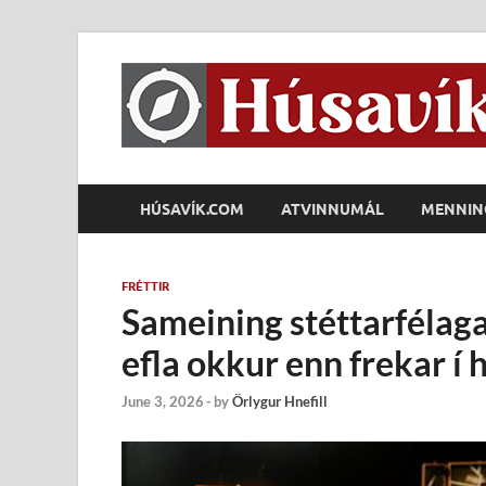
HÚSAVÍK.COM
ATVINNUMÁL
MENNIN
FRÉTTIR
Sameining stéttarfélaga
efla okkur enn frekar í
June 3, 2026
-
by
Örlygur Hnefill