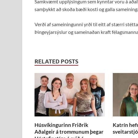
Samkvæmt upplýsingum sem kynntar voru á aðal
samþykkt að skoða bæði kosti og galla sameining
Verði af sameiningunni yrði til eitt af stærri st
Þingeyjarsýslur og sameinaðan kraft félagsmanna
RELATED POSTS
Húsvíkingurinn Friðrik
Katrín hef
Aðalgeir á trommunum þegar
sveitarstjó