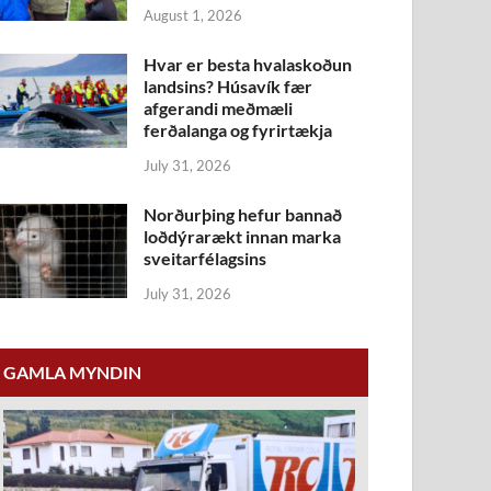
August 1, 2026
Hvar er besta hvalaskoðun
landsins? Húsavík fær
afgerandi meðmæli
ferðalanga og fyrirtækja
July 31, 2026
Norðurþing hefur bannað
loðdýrarækt innan marka
sveitarfélagsins
July 31, 2026
GAMLA MYNDIN