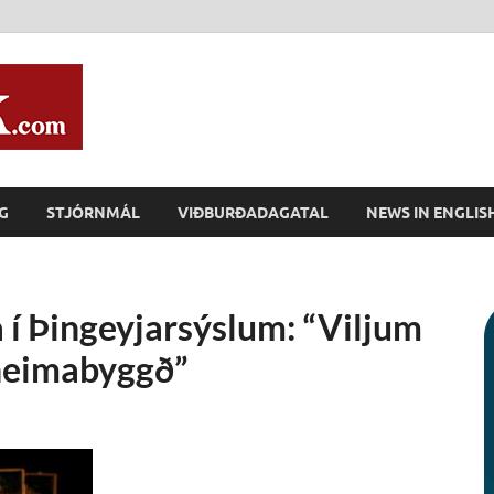
Húsavík.com
G
STJÓRNMÁL
VIÐBURÐADAGATAL
NEWS IN ENGLIS
 í Þingeyjarsýslum: “Viljum
 heimabyggð”