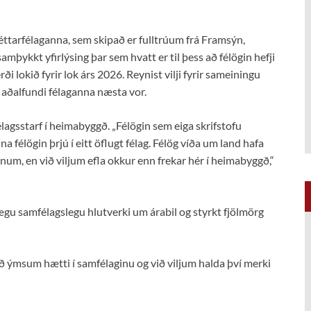
éttarfélaganna, sem skipað er fulltrúum frá Framsýn,
mþykkt yfirlýsing þar sem hvatt er til þess að félögin hefji
lokið fyrir lok árs 2026. Reynist vilji fyrir sameiningu
r aðalfundi félaganna næsta vor.
lagsstarf í heimabyggð. „Félögin sem eiga skrifstofu
 félögin þrjú í eitt öflugt félag. Félög víða um land hafa
num, en við viljum efla okkur enn frekar hér í heimabyggð,“
ægu samfélagslegu hlutverki um árabil og styrkt fjölmörg
með ýmsum hætti í samfélaginu og við viljum halda því merki